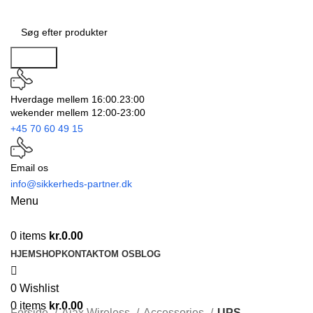
Search
Hverdage mellem 16:00.23:00
wekender mellem 12:00-23:00
+45 70 60 49 15
Email os
info@sikkerheds-partner.dk
Menu
0
items
kr.
0.00
HJEM
SHOP
KONTAKT
OM OS
BLOG
0
Wishlist
0
items
kr.
0.00
Forside
Ajax Wireless
Accessories
UPS