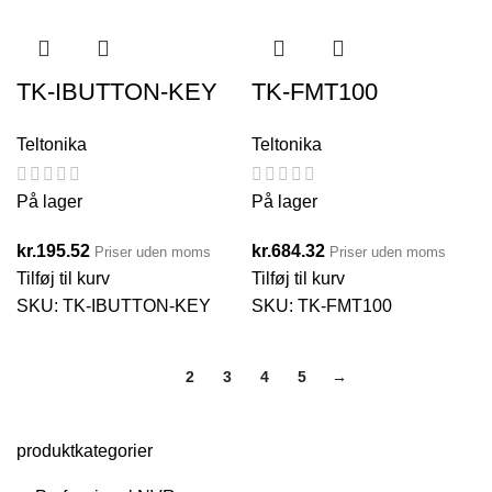
TK-IBUTTON-KEY
TK-FMT100
Teltonika
Teltonika
På lager
På lager
kr.
195.52
kr.
684.32
Priser uden moms
Priser uden moms
Tilføj til kurv
Tilføj til kurv
SKU:
TK-IBUTTON-KEY
SKU:
TK-FMT100
1
2
3
4
5
→
produktkategorier