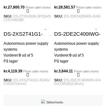
kr.
27,800.70
kr.
28,581.57
Priser uden moms
Priser uden moms
SKU:
DS-2TXS2628-3P/QA/G
SKU:
DS-2DE5425IWG-K/4G
LT/CH36S80
DS-2XS2T41G1-
DS-2DE2C400IWG-
ID/4G/C05S07(4mm)
K/4G/C09S20(2.8m
m)
Autonomous power supply
Autonomous power supply
systems
systems
Vurderet
0
ud af 5
Vurderet
0
ud af 5
På lager
På lager
kr.
4,119.39
kr.
3,644.11
Priser uden moms
Priser uden moms
SKU:
DS-2XS2T41G1-ID/4G/
SKU:
DS-2DE2C400IWG-K/4
C05S07(4mm)
G/C09S20(2.8mm)