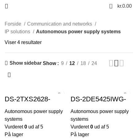
0
kr.
0.00
Forside
Communication and networks
IP solutions
Autonomous power supply systems
Viser 4 resultater
Show sidebar
Show
9
12
18
24
DS-2TXS2628-
DS-2DE5425IWG-
3P/QA/GLT/CH36S8
K/4G
0
Autonomous power supply
Autonomous power supply
systems
systems
Vurderet
0
ud af 5
Vurderet
0
ud af 5
På lager
På lager