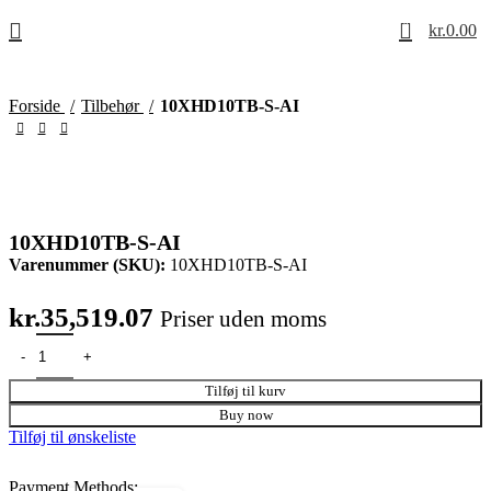
0
kr.
0.00
Forside
Tilbehør
10XHD10TB-S-AI
10XHD10TB-S-AI
Varenummer (SKU):
10XHD10TB-S-AI
kr.
35,519.07
Priser uden moms
Tilføj til kurv
Buy now
Tilføj til ønskeliste
Payment Methods: