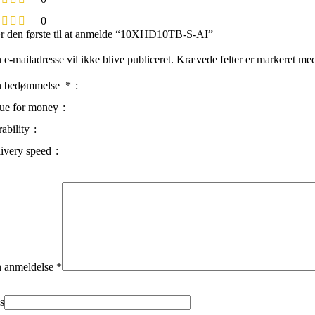
0
 den første til at anmelde “10XHD10TB-S-AI”
 e-mailadresse vil ikke blive publiceret.
Krævede felter er markeret m
n bedømmelse
*
ue for money
ability
ivery speed
 anmeldelse
*
s