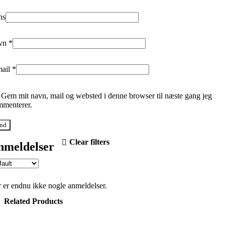
ns
vn
*
mail
*
Gem mit navn, mail og websted i denne browser til næste gang jeg
menterer.
Clear filters
nmeldelser
 er endnu ikke nogle anmeldelser.
Related Products