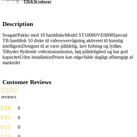
Click to enlarge
Description
SeagatePakke med 10 harddiskeModel ST10000VE0008Special
TB harddisk 10 diske til videoovervågning aktiveret til kunstig
intelligensDesignet til at være pålidelig, lavt forbrug og lydløs.
Tilbyder flydende videotransmission, høj pålidelighed og har god
kapacitetUden installationPrisen kan stige/falde dagligt afhængigt af
markedet
Customer Reviews
 reviews
0
0
0
0