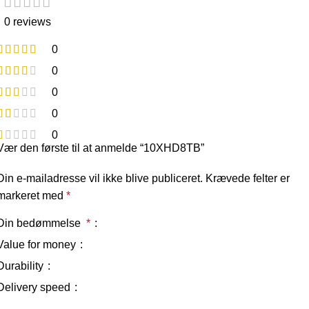
0 reviews
0
0
0
0
0
Vær den første til at anmelde “10XHD8TB”
Din e-mailadresse vil ikke blive publiceret.
Krævede felter er
markeret med
*
Din bedømmelse
*
Value for money
Durability
Delivery speed