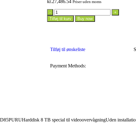
kr.
27,486.54
Priser uden moms
Tilføj til kurv
Buy now
Tilføj til ønskeliste
S
Payment Methods:
85PURUHarddisk 8 TB special til videoovervågningUden installationPr