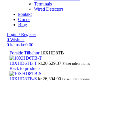
Terminals
Wired Detectors
kontakt
Om os
Blog
Login / Register
0
Wishlist
0
items
kr.
0.00
Forside
Tilbehør
10XHD8TB
10XHD6TB-T
kr.
20,529.37
Priser uden moms
Back to products
10XHD8TB-S
kr.
26,394.90
Priser uden moms
Click to enlarge