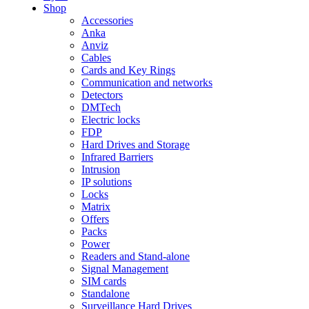
Shop
Accessories
Anka
Anviz
Cables
Cards and Key Rings
Communication and networks
Detectors
DMTech
Electric locks
FDP
Hard Drives and Storage
Infrared Barriers
Intrusion
IP solutions
Locks
Matrix
Offers
Packs
Power
Readers and Stand-alone
Signal Management
SIM cards
Standalone
Surveillance Hard Drives