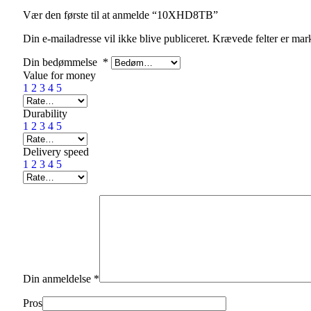
Vær den første til at anmelde “10XHD8TB”
Din e-mailadresse vil ikke blive publiceret.
Krævede felter er ma
Din bedømmelse
*
Value for money
1
2
3
4
5
Durability
1
2
3
4
5
Delivery speed
1
2
3
4
5
Din anmeldelse
*
Pros