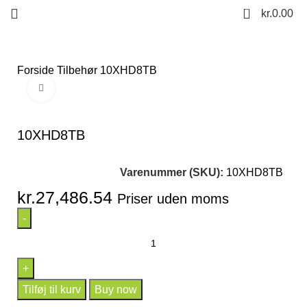
0
kr.
0.00
Forside
Tilbehør
10XHD8TB
Click to enlarge
10XHD8TB
Varenummer (SKU):
10XHD8TB
kr.
27,486.54
Priser uden moms
Tilføj til kurv
Buy now