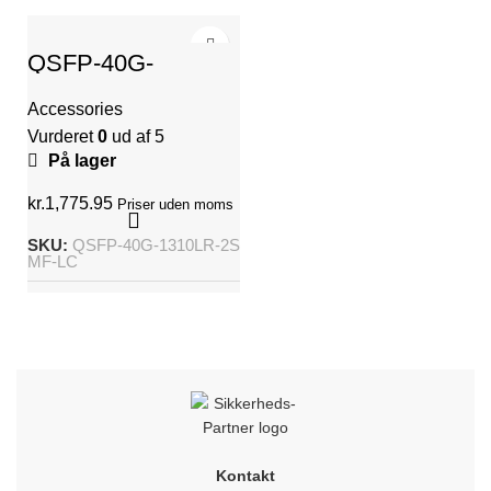
QSFP-40G-
1310LR-2SMF-LC
Accessories
Vurderet
0
ud af 5
På lager
kr.
1,775.95
Priser uden moms
SKU:
QSFP-40G-1310LR-2S
MF-LC
Kontakt