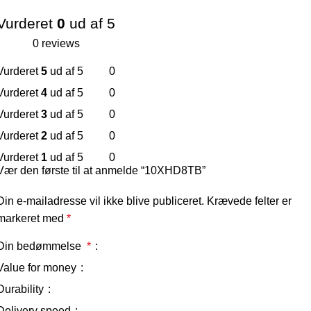
Vurderet
0
ud af 5
0 reviews
Vurderet
5
ud af 5
0
Vurderet
4
ud af 5
0
Vurderet
3
ud af 5
0
Vurderet
2
ud af 5
0
Vurderet
1
ud af 5
0
Vær den første til at anmelde “10XHD8TB”
Din e-mailadresse vil ikke blive publiceret.
Krævede felter er
markeret med
*
Din bedømmelse
*
Value for money
Durability
Delivery speed