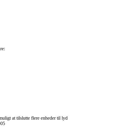
re:
 at tilslutte flere enheder til lyd
005