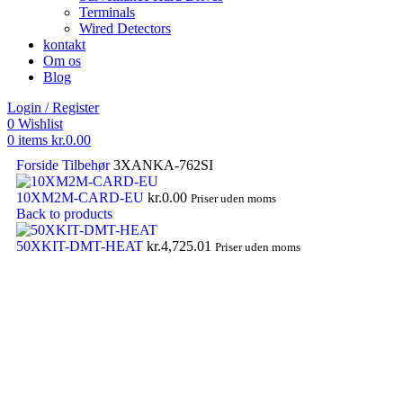
Terminals
Wired Detectors
kontakt
Om os
Blog
Login / Register
0
Wishlist
0
items
kr.
0.00
Forside
Tilbehør
3XANKA-762SI
10XM2M-CARD-EU
kr.
0.00
Priser uden moms
Back to products
50XKIT-DMT-HEAT
kr.
4,725.01
Priser uden moms
Click to enlarge