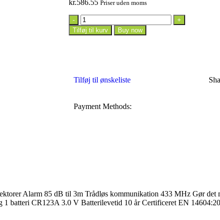
kr.
586.55
Priser uden moms
Tilføj til kurv
Buy now
Tilføj til ønskeliste
Sha
Payment Methods:
rer Alarm 85 dB til 3m Trådløs kommunikation 433 MHz Gør det muligt
 1 batteri CR123A 3.0 V Batterilevetid 10 år Certificeret EN 14604:2