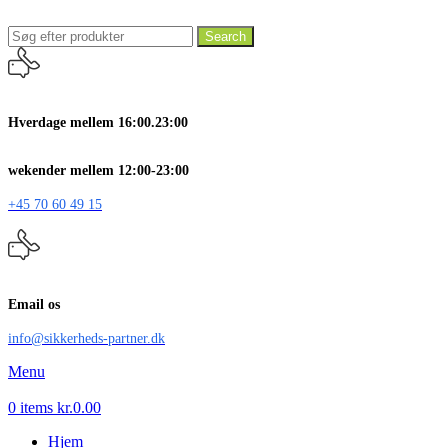
Search
Hverdage mellem 16:00.23:00
wekender mellem 12:00-23:00
+45 70 60 49 15
Email os
info@sikkerheds-partner.dk
Menu
0
items
kr.
0.00
Hjem