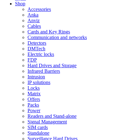
Shop
Accessories
Anka
Anviz
Cables
Cards and Key Rings
Communication and networks
Detectors
DMTech
Electric locks
FDP
Hard Drives and Storage
Infrared Barriers
Intrusion
IP solutions
Locks
Matrix
Offers
Packs
Power
Readers and Stand-alone
Signal Management
SIM cards
Standalone
Surveillance Hard Drives