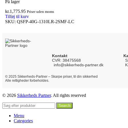
På lager
kr.
1,775.95
Priser uden moms
Tilføj til kurv
SKU:
QSFP-40G-1310LR-2SMF-LC
Kontakt
Ka
CVR: 38475568
S
info@sikkerheds-partner.dk
K
© 2025 Sikkerheds-Partner – Skarpe priser, til din sikkerhed
Alle rettigheder forbeholdes.
© 2026
Sikkerheds Partner
. All rights reserved
Search
Menu
Categories