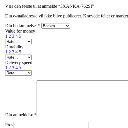
Vær den første til at anmelde “3XANKA-762SI”
Din e-mailadresse vil ikke blive publiceret.
Krævede felter er marke
Din bedømmelse
*
Value for money
1
2
3
4
5
Durability
1
2
3
4
5
Delivery speed
1
2
3
4
5
Din anmeldelse
*
Pros