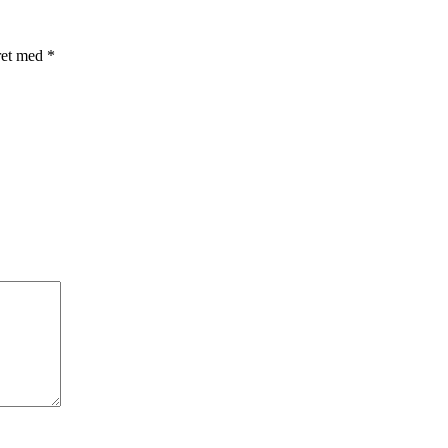
ret med
*