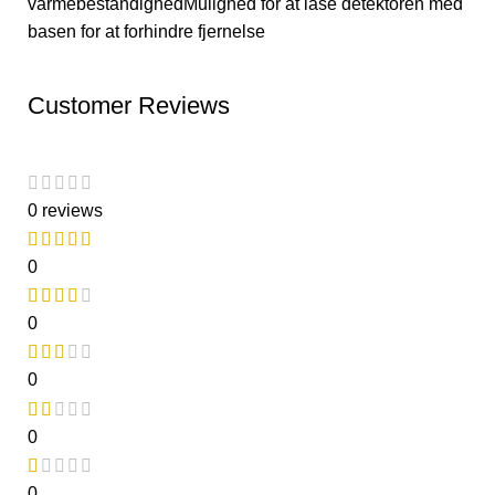
varmebestandighedMulighed for at låse detektoren med
basen for at forhindre fjernelse
Customer Reviews
0 reviews
0
0
0
0
0