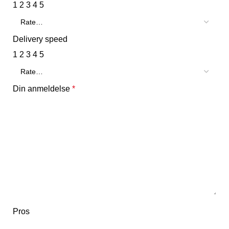
1
2
3
4
5
Delivery speed
1
2
3
4
5
Din anmeldelse
*
Pros