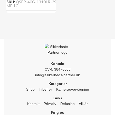
SKU:
QSFP-40G-1310LR-2S
MF-LC
Kontakt
CVR: 38475568
info@sikkerheds-partner.dk
Kategorier
Shop
Tilbehør
Kameraovervågning
Links
Kontakt
Privatliv
Refusion
Vilkår
Følg os