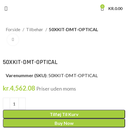
0
KR.
0.00
Forside
Tilbehør
50XKIT-DMT-OPTICAL
Click to enlarge
50XKIT-DMT-OPTICAL
Varenummer (SKU):
50XKIT-DMT-OPTICAL
kr.
4,562.08
Priser uden moms
Tilføj Til Kurv
Buy Now