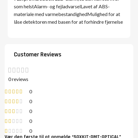
som helstAlarm- og fejladvarselLavet af ABS-
materiale med varmebestandighedMulighed for at
låse detektoren med basen for at forhindre fjernelse
Customer Reviews
0 reviews
0
0
0
0
0
Vær den første til at anmelde “50XKIT-DMT-OPTICAL”