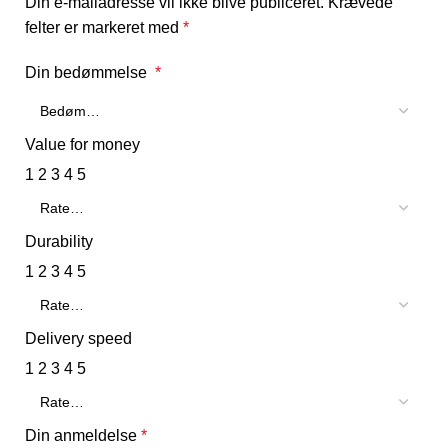
Din e-mailadresse vil ikke blive publiceret.
Krævede
felter er markeret med
*
Din bedømmelse
*
Value for money
1
2
3
4
5
Durability
1
2
3
4
5
Delivery speed
1
2
3
4
5
Din anmeldelse
*