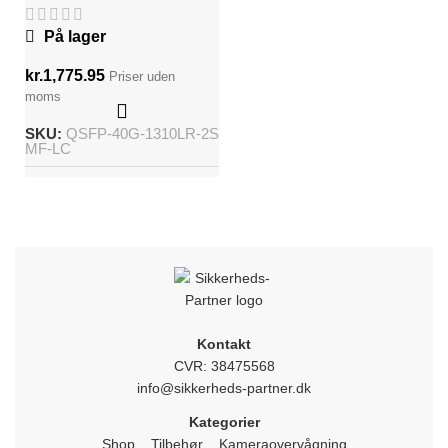
På lager
kr.
1,775.95
Priser uden
moms
SKU:
QSFP-40G-1310LR-2S
MF-LC
Kontakt
CVR: 38475568
info@sikkerheds-partner.dk
Kategorier
Shop
Tilbehør
Kameraovervågning