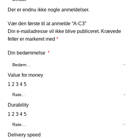
Der er endnu ikke nogle anmeldelser.
Vær den første til at anmelde “A-C3”
Din e-mailadresse vil ikke blive publiceret.
Krævede
felter er markeret med
*
Din bedømmelse
*
Value for money
1
2
3
4
5
Durability
1
2
3
4
5
Delivery speed