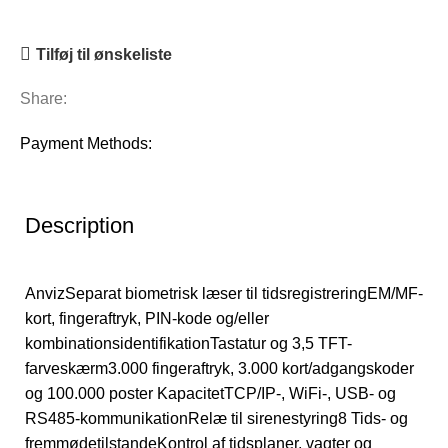
Tilføj til ønskeliste
Share:
Payment Methods:
Description
AnvizSeparat biometrisk læser til tidsregistreringEM/MF-
kort, fingeraftryk, PIN-kode og/eller
kombinationsidentifikationTastatur og 3,5 TFT-
farveskærm3.000 fingeraftryk, 3.000 kort/adgangskoder
og 100.000 poster KapacitetTCP/IP-, WiFi-, USB- og
RS485-kommunikationRelæ til sirenestyring8 Tids- og
fremmødetilstandeKontrol af tidsplaner, vagter og