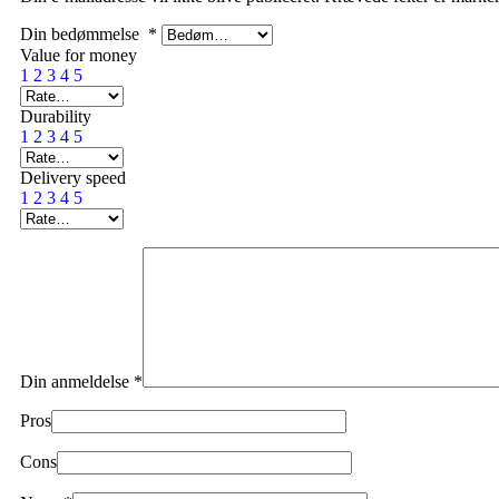
Din bedømmelse
*
Value for money
1
2
3
4
5
Durability
1
2
3
4
5
Delivery speed
1
2
3
4
5
Din anmeldelse
*
Pros
Cons