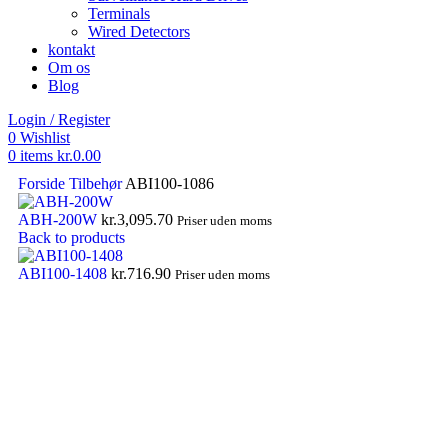
Terminals
Wired Detectors
kontakt
Om os
Blog
Login / Register
0
Wishlist
0
items
kr.
0.00
Forside
Tilbehør
ABI100-1086
ABH-200W
kr.
3,095.70
Priser uden moms
Back to products
ABI100-1408
kr.
716.90
Priser uden moms
Click to enlarge