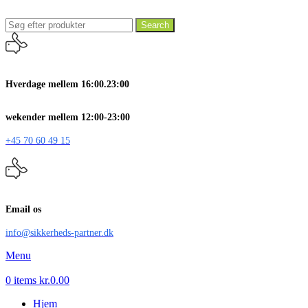
Search
Hverdage mellem 16:00.23:00
wekender mellem 12:00-23:00
+45 70 60 49 15
Email os
info@sikkerheds-partner.dk
Menu
0
items
kr.
0.00
Hjem