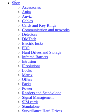
Shop
Accessories
Anka
Anviz
Cables
Cards and Key Rings
Communication and networks
Detectors
DMTech
Electric locks
FDP
Hard Drives and Storage
Infrared Barriers
Intrusion
IP solutions
Locks
Matrix
Offers
Packs
Power
Readers and Stand-alone
Signal Management
SIM cards
Standalone
Surveillance Hard Drives