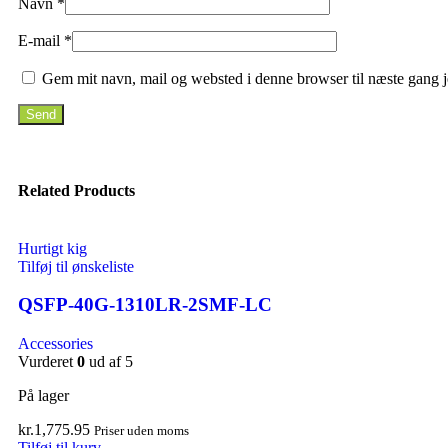
Navn
*
E-mail
*
Gem mit navn, mail og websted i denne browser til næste gang 
Related Products
Hurtigt kig
Tilføj til ønskeliste
QSFP-40G-1310LR-2SMF-LC
Accessories
Vurderet
0
ud af 5
På lager
kr.
1,775.95
Priser uden moms
Tilføj til kurv