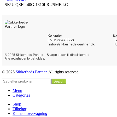
SKU:
QSFP-40G-1310LR-2SMF-LC
Kontakt
Ka
CVR: 38475568
S
info@sikkerheds-partner.dk
K
© 2025 Sikkerheds-Partner – Skarpe priser, til din sikkerhed
Alle rettigheder forbeholdes.
© 2026
Sikkerheds Partner
. All rights reserved
Search
Menu
Categories
Shop
Tilbehør
Kamera overvågning