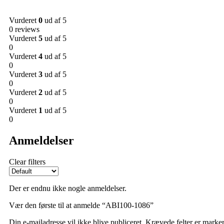
Vurderet
0
ud af 5
0 reviews
Vurderet
5
ud af 5
0
Vurderet
4
ud af 5
0
Vurderet
3
ud af 5
0
Vurderet
2
ud af 5
0
Vurderet
1
ud af 5
0
Anmeldelser
Clear filters
Der er endnu ikke nogle anmeldelser.
Vær den første til at anmelde “ABI100-1086”
Din e-mailadresse vil ikke blive publiceret.
Krævede felter er marke