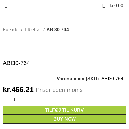
0
kr.
0.00
Forside
Tilbehør
ABI30-764
Click to enlarge
ABI30-764
Varenummer (SKU):
ABI30-764
kr.
456.21
Priser uden moms
TILFØJ TIL KURV
BUY NOW