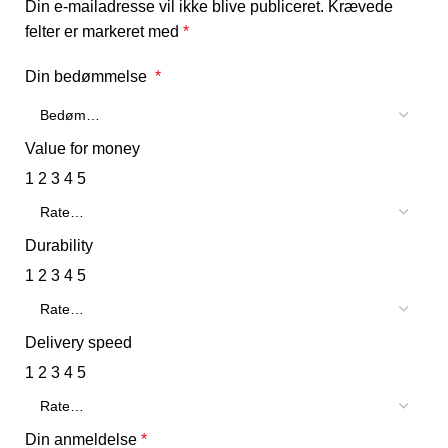
Din e-mailadresse vil ikke blive publiceret.
Krævede
felter er markeret med
*
Din bedømmelse
*
Value for money
1
2
3
4
5
Durability
1
2
3
4
5
Delivery speed
1
2
3
4
5
Din anmeldelse
*