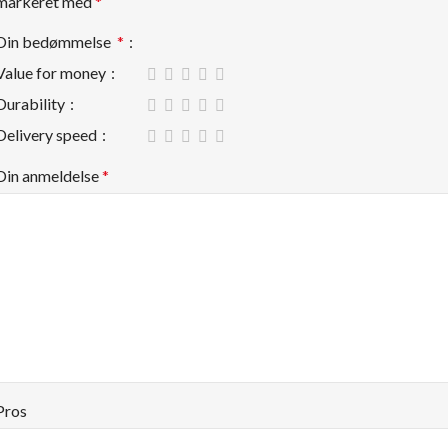
markeret med
*
Din bedømmelse
*
Value for money
Durability
Delivery speed
Din anmeldelse
*
Pros