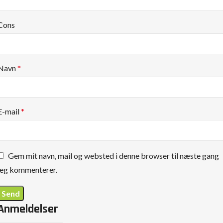
Cons
Navn
*
E-mail
*
Gem mit navn, mail og websted i denne browser til næste gang
jeg kommenterer.
Anmeldelser