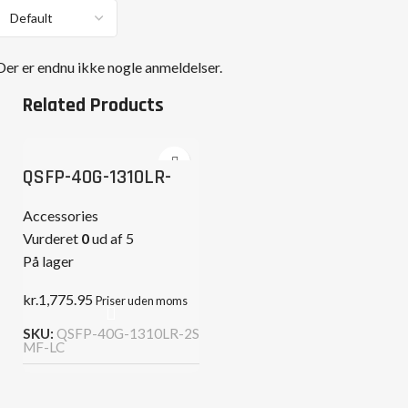
Der er endnu ikke nogle anmeldelser.
Related Products
QSFP-40G-1310LR-
2SMF-LC
Accessories
Vurderet
0
ud af 5
På lager
kr.
1,775.95
Priser uden moms
SKU:
QSFP-40G-1310LR-2S
MF-LC