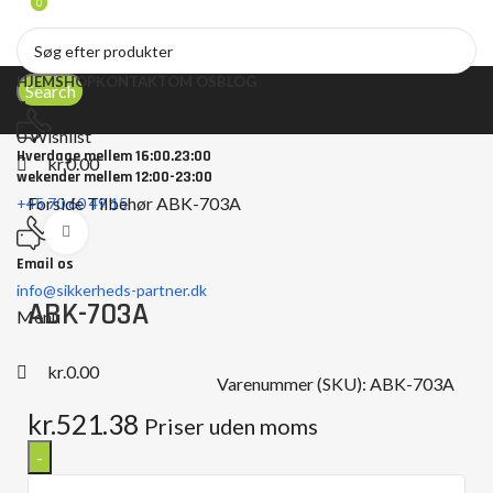
0
0
HJEM
SHOP
KONTAKT
OM OS
BLOG
Search
0
Wishlist
Hverdage mellem 16:00.23:00
kr.
0.00
wekender mellem 12:00-23:00
Forside
Tilbehør
ABK-703A
+45 70 60 49 15
Click to enlarge
Email os
info@sikkerheds-partner.dk
ABK-703A
Menu
kr.
0.00
Varenummer (SKU):
ABK-703A
kr.
521.38
Priser uden moms