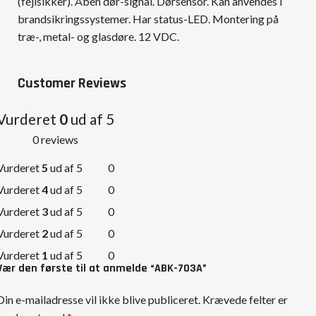
(fejlsikker). Åben dør-signal. Dørsensor. Kan anvendes i
brandsikringssystemer. Har status-LED. Montering på
træ-, metal- og glasdøre. 12 VDC.
Customer Reviews
Vurderet
0
ud af 5
0 reviews
Vurderet
5
ud af 5
0
Vurderet
4
ud af 5
0
Vurderet
3
ud af 5
0
Vurderet
2
ud af 5
0
Vurderet
1
ud af 5
0
Vær den første til at anmelde “ABK-703A”
Din e-mailadresse vil ikke blive publiceret.
Krævede felter er