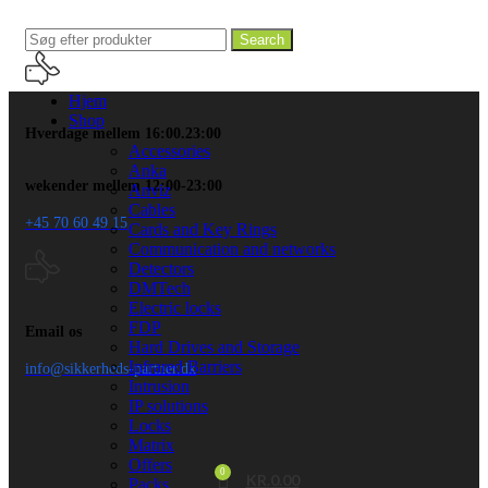
Search
Hjem
Shop
Hverdage mellem 16:00.23:00
Accessories
Anka
wekender mellem 12:00-23:00
Anviz
Cables
+45 70 60 49 15
Cards and Key Rings
Communication and networks
Detectors
DMTech
Electric locks
FDP
Email os
Hard Drives and Storage
Infrared Barriers
info@sikkerheds-partner.dk
Intrusion
IP solutions
Locks
Matrix
Offers
0
KR.
0.00
Packs