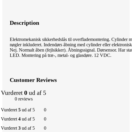
Description
Elektromekanisk sikkerhedslås til overflademontering. Cylinder 
nøgler inkluderet. Indendørs åbning med cylinder eller elektronisk
Nej. Normalt åben (fejlsikker). Åbningssignal. Dørsensor. Har sta
LED. Montering på træ-, metal- og glasdøre. 12 VDC.
Customer Reviews
Vurderet
0
ud af 5
0 reviews
Vurderet
5
ud af 5
0
Vurderet
4
ud af 5
0
Vurderet
3
ud af 5
0