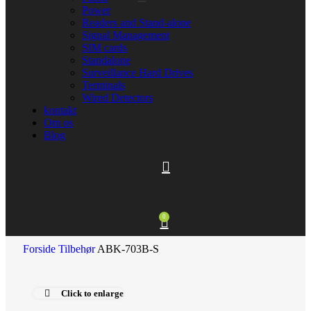
Power
Readers and Stand-alone
Signal Management
SIM cards
Standalone
Surveillance Hard Drives
Terminals
Wired Detectors
kontakt
Om os
Blog
0
Forside
Tilbehør
ABK-703B-S
Click to enlarge