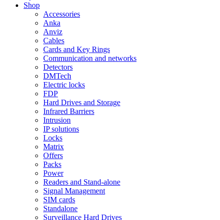
Shop
Accessories
Anka
Anviz
Cables
Cards and Key Rings
Communication and networks
Detectors
DMTech
Electric locks
FDP
Hard Drives and Storage
Infrared Barriers
Intrusion
IP solutions
Locks
Matrix
Offers
Packs
Power
Readers and Stand-alone
Signal Management
SIM cards
Standalone
Surveillance Hard Drives