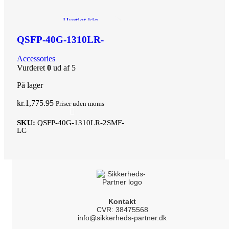
Hurtigt kig
Tilføj til ønskeliste
QSFP-40G-1310LR-
2SMF-LC
Accessories
Vurderet
0
ud af 5
På lager
kr.
1,775.95
Priser uden moms
SKU:
QSFP-40G-1310LR-2SMF-
LC
Kontakt
CVR: 38475568
info@sikkerheds-partner.dk