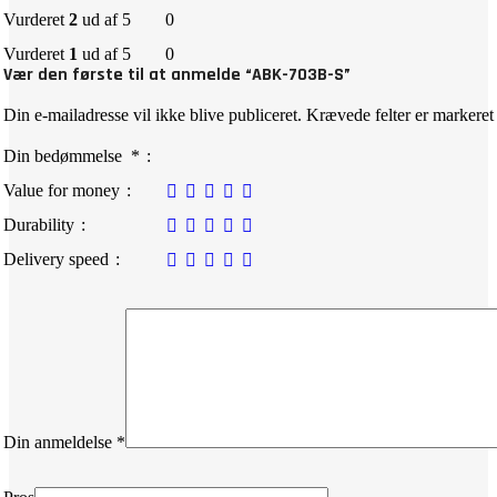
Vurderet
2
ud af 5
0
Vurderet
1
ud af 5
0
Vær den første til at anmelde “ABK-703B-S”
Din e-mailadresse vil ikke blive publiceret.
Krævede felter er markere
Din bedømmelse
*
Value for money
Durability
Delivery speed
Din anmeldelse
*