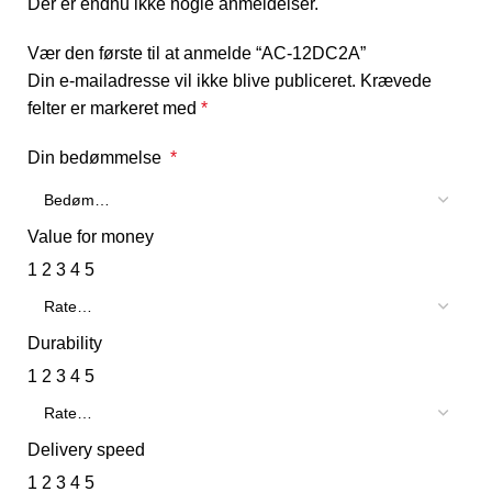
Der er endnu ikke nogle anmeldelser.
Vær den første til at anmelde “AC-12DC2A”
Din e-mailadresse vil ikke blive publiceret.
Krævede
felter er markeret med
*
Din bedømmelse
*
Value for money
1
2
3
4
5
Durability
1
2
3
4
5
Delivery speed
1
2
3
4
5