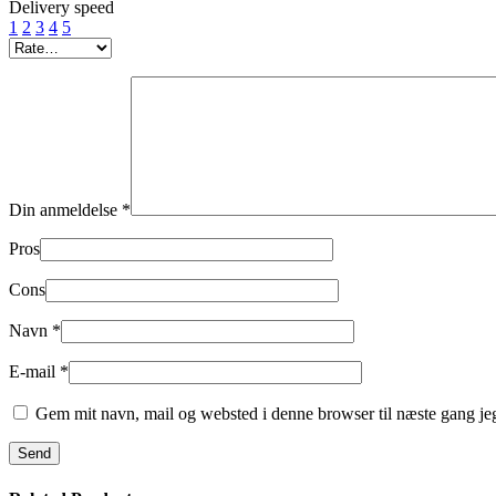
Delivery speed
1
2
3
4
5
Din anmeldelse
*
Pros
Cons
Navn
*
E-mail
*
Gem mit navn, mail og websted i denne browser til næste gang j