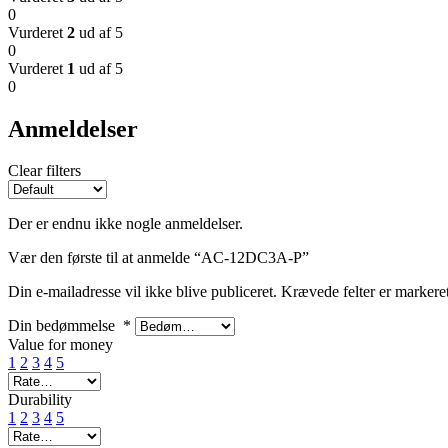
0
Vurderet
2
ud af 5
0
Vurderet
1
ud af 5
0
Anmeldelser
Clear filters
Der er endnu ikke nogle anmeldelser.
Vær den første til at anmelde “AC-12DC3A-P”
Din e-mailadresse vil ikke blive publiceret.
Krævede felter er marker
Din bedømmelse
*
Value for money
1
2
3
4
5
Durability
1
2
3
4
5