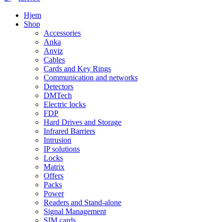
Hjem
Shop
Accessories
Anka
Anviz
Cables
Cards and Key Rings
Communication and networks
Detectors
DMTech
Electric locks
FDP
Hard Drives and Storage
Infrared Barriers
Intrusion
IP solutions
Locks
Matrix
Offers
Packs
Power
Readers and Stand-alone
Signal Management
SIM cards