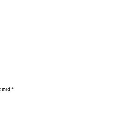
et med
*