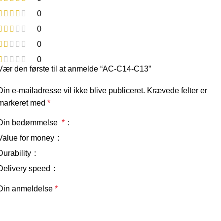
0
0
0
0
Vær den første til at anmelde “AC-C14-C13”
Din e-mailadresse vil ikke blive publiceret.
Krævede felter er
markeret med
*
Din bedømmelse
*
Value for money
Durability
Delivery speed
Din anmeldelse
*