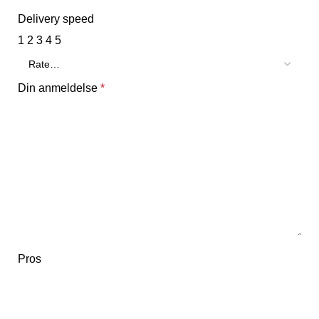
Delivery speed
1
2
3
4
5
Din anmeldelse
*
Pros