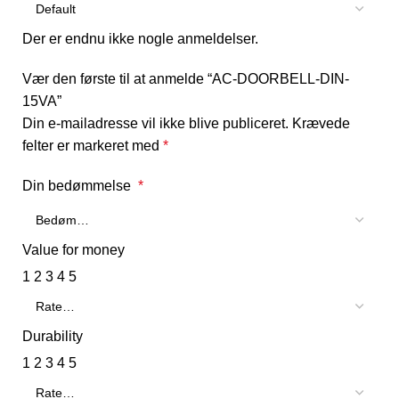
Der er endnu ikke nogle anmeldelser.
Vær den første til at anmelde “AC-DOORBELL-DIN-
15VA”
Din e-mailadresse vil ikke blive publiceret.
Krævede
felter er markeret med
*
Din bedømmelse
*
Value for money
1
2
3
4
5
Durability
1
2
3
4
5