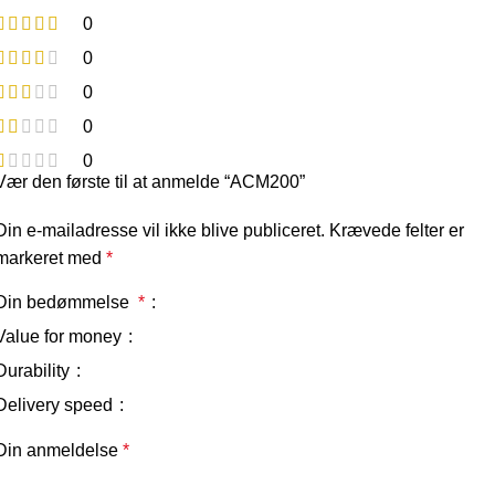
0
0
0
0
0
Vær den første til at anmelde “ACM200”
Din e-mailadresse vil ikke blive publiceret.
Krævede felter er
markeret med
*
Din bedømmelse
*
Value for money
Durability
Delivery speed
Din anmeldelse
*