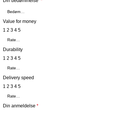
Din bedømmelse
*
Value for money
1
2
3
4
5
Durability
1
2
3
4
5
Delivery speed
1
2
3
4
5
Din anmeldelse
*