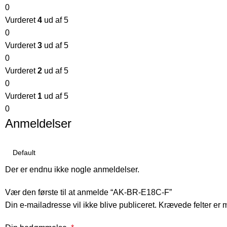
0
Vurderet
4
ud af 5
0
Vurderet
3
ud af 5
0
Vurderet
2
ud af 5
0
Vurderet
1
ud af 5
0
Anmeldelser
Der er endnu ikke nogle anmeldelser.
Vær den første til at anmelde “AK-BR-E18C-F”
Din e-mailadresse vil ikke blive publiceret.
Krævede felter er