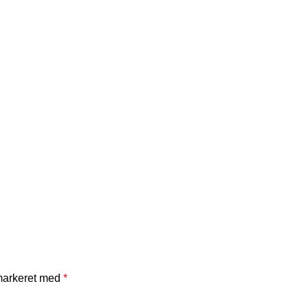
 markeret med
*