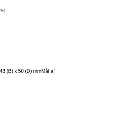
re:
43 (B) x 50 (D) mmMål af