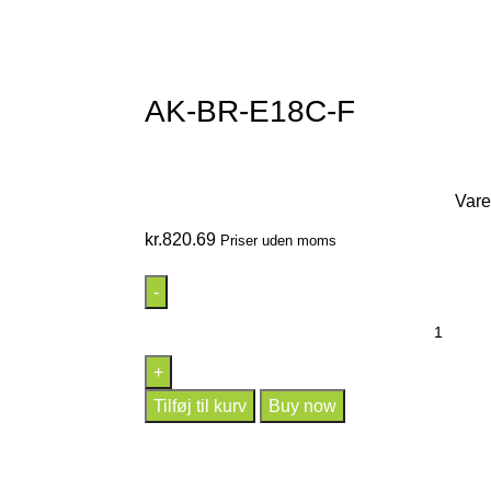
AK-BR-E18C-F
Var
kr.
820.69
Priser uden moms
Tilføj til kurv
Buy now