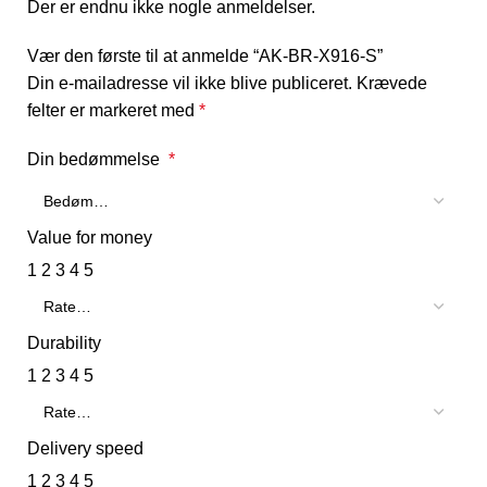
Der er endnu ikke nogle anmeldelser.
Vær den første til at anmelde “AK-BR-X916-S”
Din e-mailadresse vil ikke blive publiceret.
Krævede
felter er markeret med
*
Din bedømmelse
*
Value for money
1
2
3
4
5
Durability
1
2
3
4
5
Delivery speed
1
2
3
4
5