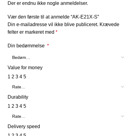
Der er endnu ikke nogle anmeldelser.
Vær den første til at anmelde “AK-E21X-S”
Din e-mailadresse vil ikke blive publiceret.
Krævede
felter er markeret med
*
Din bedømmelse
*
Value for money
1
2
3
4
5
Durability
1
2
3
4
5
Delivery speed
1
2
3
4
5