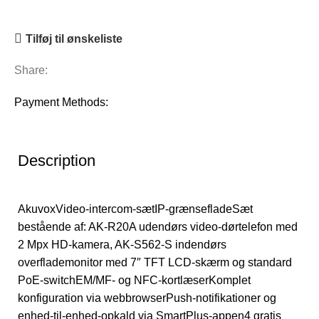
Tilføj til ønskeliste
Share:
Payment Methods:
Description
AkuvoxVideo-intercom-sætIP-grænsefladeSæt
bestående af: AK-R20A udendørs video-dørtelefon med
2 Mpx HD-kamera, AK-S562-S indendørs
overflademonitor med 7″ TFT LCD-skærm og standard
PoE-switchEM/MF- og NFC-kortlæserKomplet
konfiguration via webbrowserPush-notifikationer og
enhed-til-enhed-opkald via SmartPlus-appen4 gratis