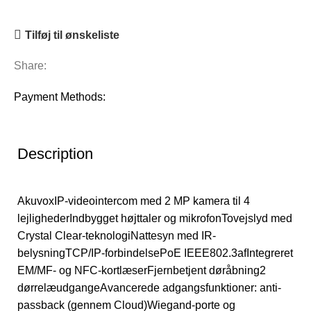
Tilføj til ønskeliste
Share:
Payment Methods:
Description
AkuvoxIP-videointercom med 2 MP kamera til 4
lejlighederIndbygget højttaler og mikrofonTovejslyd med
Crystal Clear-teknologiNattesyn med IR-
belysningTCP/IP-forbindelsePoE IEEE802.3afIntegreret
EM/MF- og NFC-kortlæserFjernbetjent døråbning2
dørrelæudgangeAvancerede adgangsfunktioner: anti-
passback (gennem Cloud)Wiegand-porte og