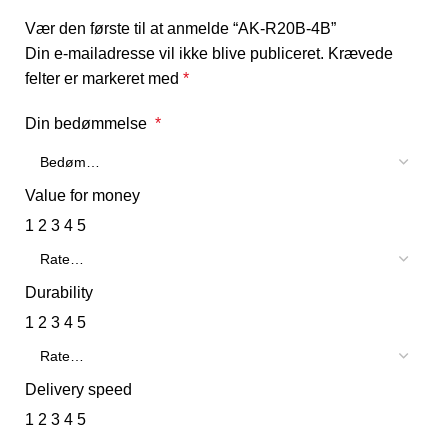
Vær den første til at anmelde “AK-R20B-4B”
Din e-mailadresse vil ikke blive publiceret.
Krævede
felter er markeret med
*
Din bedømmelse
*
Value for money
1
2
3
4
5
Durability
1
2
3
4
5
Delivery speed
1
2
3
4
5