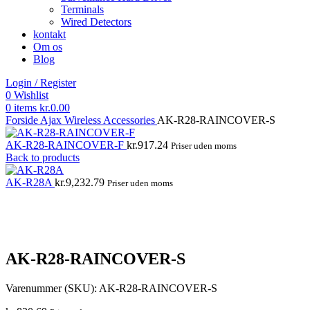
Terminals
Wired Detectors
kontakt
Om os
Blog
Login / Register
0
Wishlist
0
items
kr.
0.00
Forside
Ajax Wireless
Accessories
AK-R28-RAINCOVER-S
AK-R28-RAINCOVER-F
kr.
917.24
Priser uden moms
Back to products
AK-R28A
kr.
9,232.79
Priser uden moms
Click to enlarge
AK-R28-RAINCOVER-S
Varenummer (SKU):
AK-R28-RAINCOVER-S