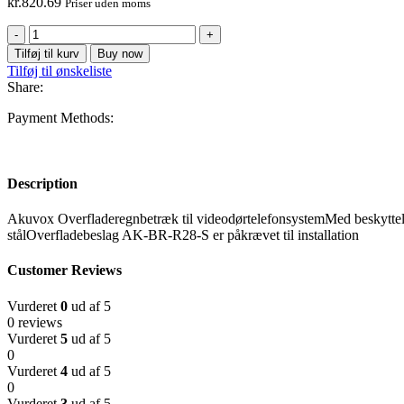
kr.
820.69
Priser uden moms
AK-
R28-
Tilføj til kurv
Buy now
RAINCOVER-
Tilføj til ønskeliste
S
Share:
antal
Payment Methods:
Description
Akuvox Overfladeregnbetræk til videodørtelefonsystemMed beskytte
stålOverfladebeslag AK-BR-R28-S er påkrævet til installation
Customer Reviews
Vurderet
0
ud af 5
0 reviews
Vurderet
5
ud af 5
0
Vurderet
4
ud af 5
0
Vurderet
3
ud af 5