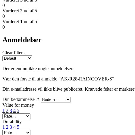
0
Vurderet
2
ud af 5
0
Vurderet
1
ud af 5
0
Anmeldelser
Clear filters
Der er endnu ikke nogle anmeldelser.
Vær den første til at anmelde “AK-R28-RAINCOVER-S”
Din e-mailadresse vil ikke blive publiceret.
Krævede felter er marker
Din bedømmelse
*
Value for money
1
2
3
4
5
Durability
1
2
3
4
5