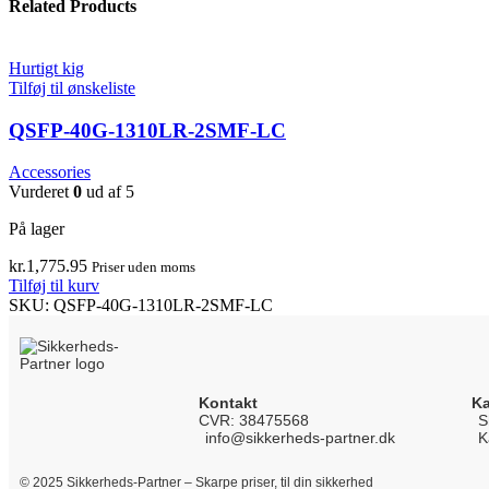
Related Products
Hurtigt kig
Tilføj til ønskeliste
QSFP-40G-1310LR-2SMF-LC
Accessories
Vurderet
0
ud af 5
På lager
kr.
1,775.95
Priser uden moms
Tilføj til kurv
SKU:
QSFP-40G-1310LR-2SMF-LC
Kontakt
Ka
CVR: 38475568
S
info@sikkerheds-partner.dk
K
© 2025 Sikkerheds-Partner – Skarpe priser, til din sikkerhed