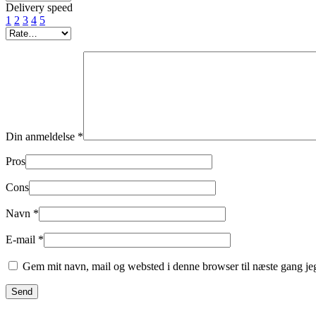
Delivery speed
1
2
3
4
5
Din anmeldelse
*
Pros
Cons
Navn
*
E-mail
*
Gem mit navn, mail og websted i denne browser til næste gang j