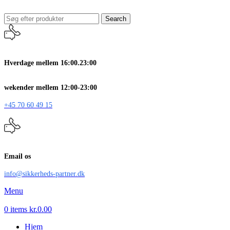
Search
Hverdage mellem 16:00.23:00
wekender mellem 12:00-23:00
+45 70 60 49 15
Email os
info@sikkerheds-partner.dk
Menu
0
items
kr.
0.00
Hjem