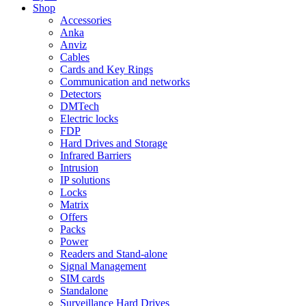
Shop
Accessories
Anka
Anviz
Cables
Cards and Key Rings
Communication and networks
Detectors
DMTech
Electric locks
FDP
Hard Drives and Storage
Infrared Barriers
Intrusion
IP solutions
Locks
Matrix
Offers
Packs
Power
Readers and Stand-alone
Signal Management
SIM cards
Standalone
Surveillance Hard Drives