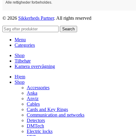
Alle rettigheder forbeholdes.
© 2026
Sikkerheds Partner
. All rights reserved
Search
Menu
Categories
Shop
Tilbehør
Kamera overvågning
Hjem
Shop
Accessories
Anka
Anviz
Cables
Cards and Key Rings
Communication and networks
Detectors
DMTech
Electric locks