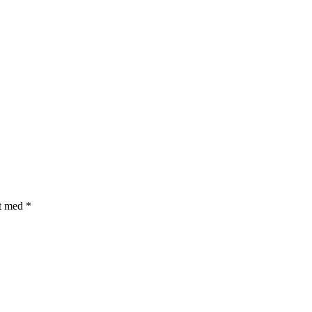
et med
*