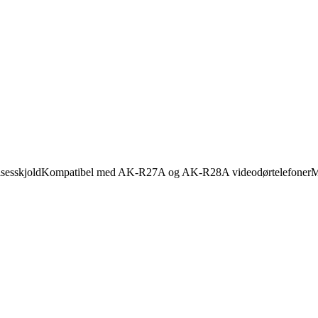
lsesskjoldKompatibel med AK-R27A og AK-R28A videodørtelefonerMål: