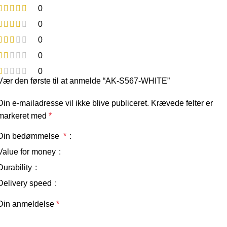
0
0
0
0
0
Vær den første til at anmelde “AK-S567-WHITE”
Din e-mailadresse vil ikke blive publiceret.
Krævede felter er
markeret med
*
Din bedømmelse
*
Value for money
Durability
Delivery speed
Din anmeldelse
*