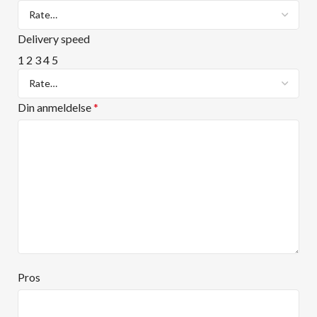
Delivery speed
1
2
3
4
5
Din anmeldelse
*
Pros