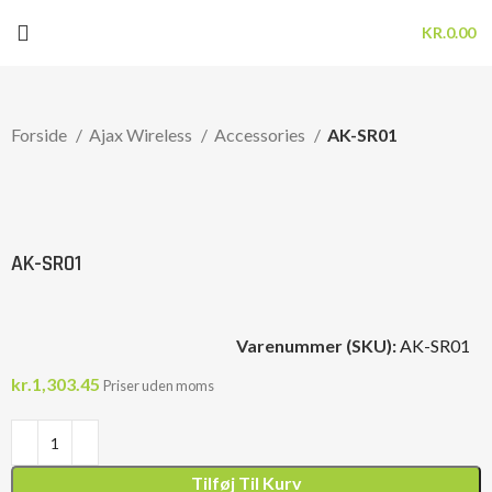
KR.
0.00
Forside
Ajax Wireless
Accessories
AK-SR01
Click to enlarge
AK-SR01
Varenummer (SKU):
AK-SR01
kr.
1,303.45
Priser uden moms
Tilføj Til Kurv