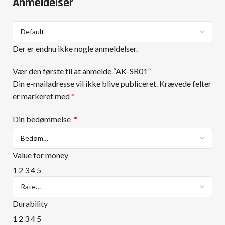
Anmeldelser
Der er endnu ikke nogle anmeldelser.
Vær den første til at anmelde “AK-SR01”
Din e-mailadresse vil ikke blive publiceret.
Krævede felter
er markeret med
*
Din bedømmelse
*
Value for money
1
2
3
4
5
Durability
1
2
3
4
5