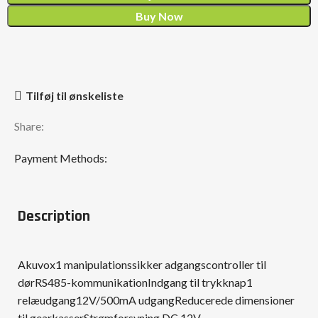
Buy Now
Tilføj til ønskeliste
Share:
Payment Methods:
Description
Akuvox1 manipulationssikker adgangscontroller til
dørRS485-kommunikationIndgang til trykknap1
relæudgang12V/500mA udgangReducerede dimensioner
til gearkasserStrømforsyning DC 12V