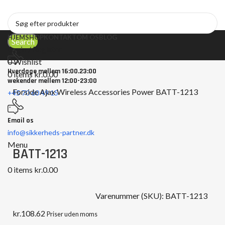
HJEM
SHOP
KONTAKT
OM OS
BLOG
Search
Login / Register
0
Wishlist
Hverdage mellem 16:00.23:00
0
items
kr.
0.00
wekender mellem 12:00-23:00
Forside
Ajax Wireless
Accessories
Power
BATT-1213
+45 70 60 49 15
Email os
Click to enlarge
info@sikkerheds-partner.dk
Menu
BATT-1213
0
items
kr.
0.00
Varenummer (SKU):
BATT-1213
kr.
108.62
Priser uden moms