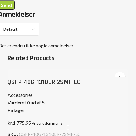
Anmeldelser
Der er endnu ikke nogle anmeldelser.
Related Products
QSFP-40G-1310LR-2SMF-LC
Accessories
Vurderet
0
ud af 5
På lager
kr.
1,775.95
Priser uden moms
SKU:
QSFP-40G-1310LR-2SMF-LC