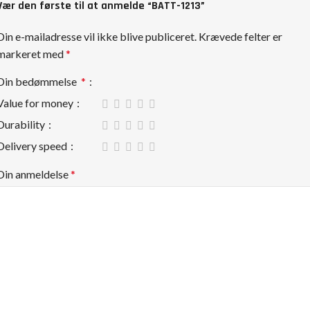
Vær den første til at anmelde “BATT-1213”
Din e-mailadresse vil ikke blive publiceret.
Krævede felter er
markeret med
*
Din bedømmelse
*
Value for money
Durability
Delivery speed
Din anmeldelse
*