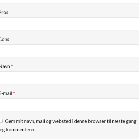
Pros
Cons
Navn
*
E-mail
*
Gem mit navn, mail og websted i denne browser til næste gang
jeg kommenterer.