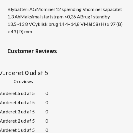
Blybatteri AGMominel 12 spænding Vnominel kapacitet
1,3 AhMaksimal startstrøm <0,36 ABrug i standby
13,5~13,8 VCyklisk brug 14,4~14,8 VMål 58 (H) x 97 (B)
x 43 (D) mm
Customer Reviews
Vurderet
0
ud af 5
0 reviews
Vurderet
5
ud af 5
0
Vurderet
4
ud af 5
0
Vurderet
3
ud af 5
0
Vurderet
2
ud af 5
0
Vurderet
1
ud af 5
0