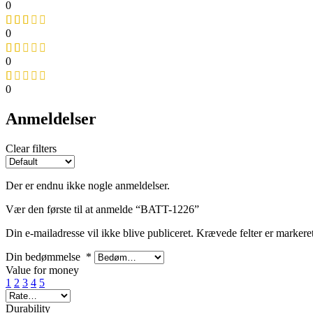
0
0
0
0
Anmeldelser
Clear filters
Der er endnu ikke nogle anmeldelser.
Vær den første til at anmelde “BATT-1226”
Din e-mailadresse vil ikke blive publiceret.
Krævede felter er marker
Din bedømmelse
*
Value for money
1
2
3
4
5
Durability