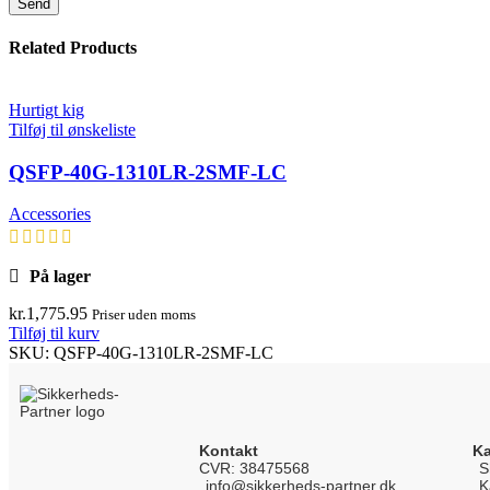
Related Products
Hurtigt kig
Tilføj til ønskeliste
QSFP-40G-1310LR-2SMF-LC
Accessories
På lager
kr.
1,775.95
Priser uden moms
Tilføj til kurv
SKU:
QSFP-40G-1310LR-2SMF-LC
Kontakt
Ka
CVR: 38475568
S
info@sikkerheds-partner.dk
K