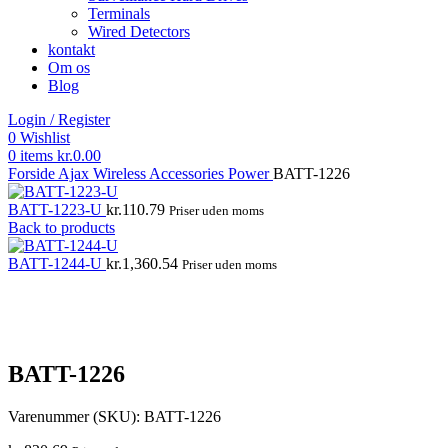
Terminals
Wired Detectors
kontakt
Om os
Blog
Login / Register
0
Wishlist
0
items
kr.
0.00
Forside
Ajax Wireless
Accessories
Power
BATT-1226
BATT-1223-U
kr.
110.79
Priser uden moms
Back to products
BATT-1244-U
kr.
1,360.54
Priser uden moms
Click to enlarge
BATT-1226
Varenummer (SKU):
BATT-1226