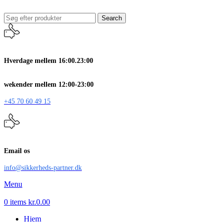
Search
Hverdage mellem 16:00.23:00
wekender mellem 12:00-23:00
+45 70 60 49 15
Email os
info@sikkerheds-partner.dk
Menu
0
items
kr.
0.00
Hjem