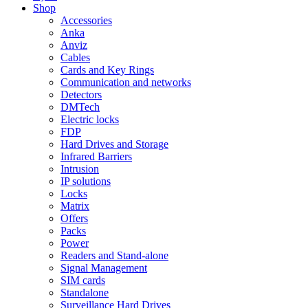
Shop
Accessories
Anka
Anviz
Cables
Cards and Key Rings
Communication and networks
Detectors
DMTech
Electric locks
FDP
Hard Drives and Storage
Infrared Barriers
Intrusion
IP solutions
Locks
Matrix
Offers
Packs
Power
Readers and Stand-alone
Signal Management
SIM cards
Standalone
Surveillance Hard Drives