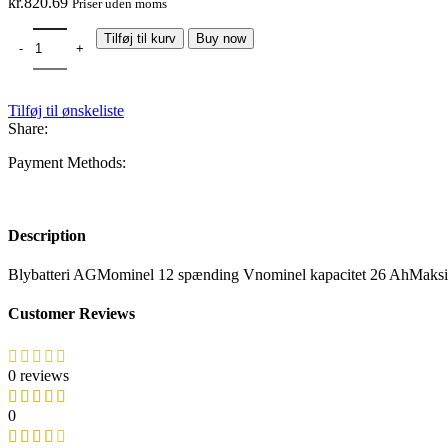
kr.
820.69
Priser uden moms
Tilføj til kurv
Buy now
Tilføj til ønskeliste
Share:
Payment Methods:
Description
Blybatteri AGMominel 12 spænding Vnominel kapacitet 26 AhMaksim
Customer Reviews
0 reviews
0