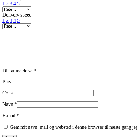
1
2
3
4
5
Delivery speed
1
2
3
4
5
Din anmeldelse
*
Pros
Cons
Navn
*
E-mail
*
Gem mit navn, mail og websted i denne browser til næste gang j