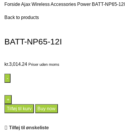
Forside
Ajax Wireless
Accessories
Power
BATT-NP65-12I
Back to products
Click to enlarge
BATT-NP65-12I
kr.
3,014.24
Priser uden moms
BATT-
NP65-
12I
antal
Tilføj til kurv
Buy now
Tilføj til ønskeliste