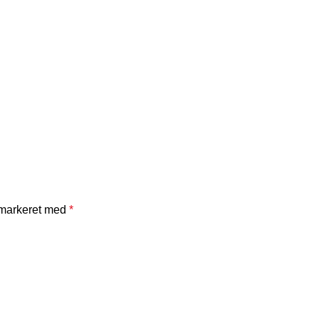
 markeret med
*