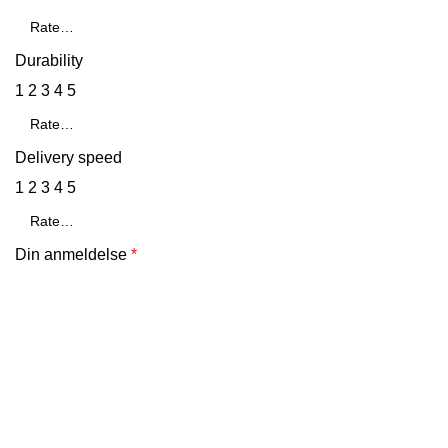
Durability
1
2
3
4
5
Delivery speed
1
2
3
4
5
Din anmeldelse
*