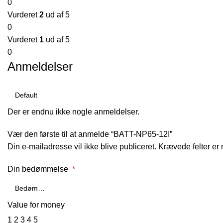
0
Vurderet
2
ud af 5
0
Vurderet
1
ud af 5
0
Anmeldelser
Der er endnu ikke nogle anmeldelser.
Vær den første til at anmelde “BATT-NP65-12I”
Din e-mailadresse vil ikke blive publiceret.
Krævede felter er
Din bedømmelse
*
Value for money
1
2
3
4
5