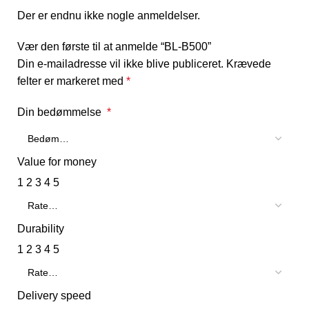
Der er endnu ikke nogle anmeldelser.
Vær den første til at anmelde “BL-B500”
Din e-mailadresse vil ikke blive publiceret.
Krævede
felter er markeret med
*
Din bedømmelse
*
Value for money
1
2
3
4
5
Durability
1
2
3
4
5
Delivery speed