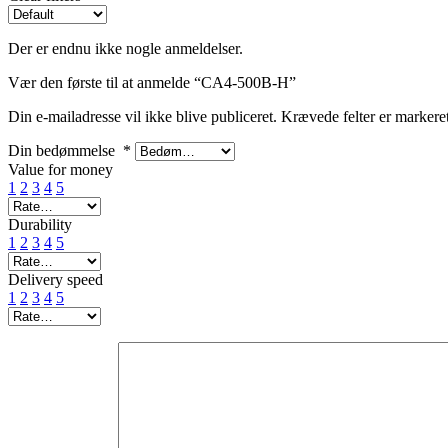
Der er endnu ikke nogle anmeldelser.
Vær den første til at anmelde “CA4-500B-H”
Din e-mailadresse vil ikke blive publiceret.
Krævede felter er marker
Din bedømmelse
*
Value for money
1
2
3
4
5
Durability
1
2
3
4
5
Delivery speed
1
2
3
4
5