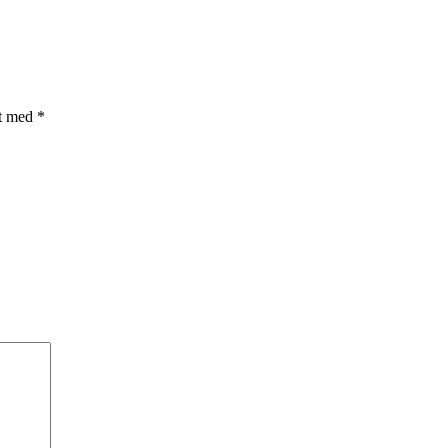
et med
*