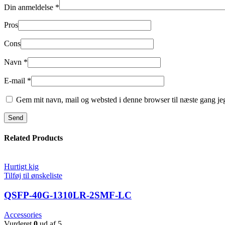
Din anmeldelse
*
Pros
Cons
Navn
*
E-mail
*
Gem mit navn, mail og websted i denne browser til næste gang j
Related Products
Hurtigt kig
Tilføj til ønskeliste
QSFP-40G-1310LR-2SMF-LC
Accessories
Vurderet
0
ud af 5