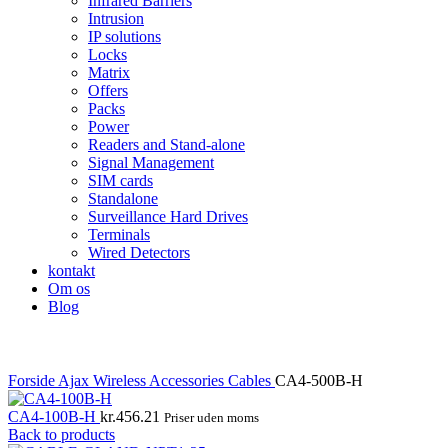
Infrared Barriers
Intrusion
IP solutions
Locks
Matrix
Offers
Packs
Power
Readers and Stand-alone
Signal Management
SIM cards
Standalone
Surveillance Hard Drives
Terminals
Wired Detectors
kontakt
Om os
Blog
Forside
Ajax Wireless
Accessories
Cables
CA4-500B-H
CA4-100B-H
kr.
456.21
Priser uden moms
Back to products