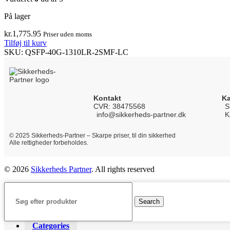
På lager
kr.
1,775.95
Priser uden moms
Tilføj til kurv
SKU:
QSFP-40G-1310LR-2SMF-LC
Kontakt
Ka
CVR: 38475568
S
info@sikkerheds-partner.dk
K
© 2025 Sikkerheds-Partner – Skarpe priser, til din sikkerhed
Alle rettigheder forbeholdes.
© 2026
Sikkerheds Partner
. All rights reserved
Search
Categories