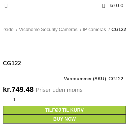
0
kr.
0.00
Forside
Vicohome Security Cameras
IP cameras
CG122
Click to enlarge
CG122
Varenummer (SKU):
CG122
kr.
749.48
Priser uden moms
TILFØJ TIL KURV
BUY NOW