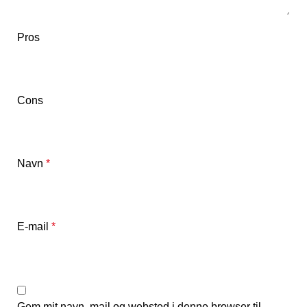
Pros
Cons
Navn
*
E-mail
*
Gem mit navn, mail og websted i denne browser til