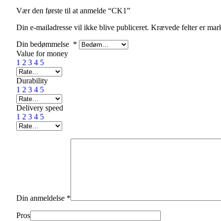
Vær den første til at anmelde “CK1”
Din e-mailadresse vil ikke blive publiceret.
Krævede felter er ma
Din bedømmelse
*
Value for money
1
2
3
4
5
Durability
1
2
3
4
5
Delivery speed
1
2
3
4
5
Din anmeldelse
*
Pros