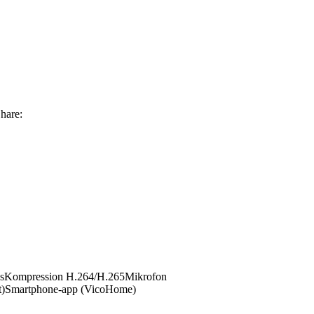
hare:
nsKompression H.264/H.265Mikrofon
ment)Smartphone-app (VicoHome)