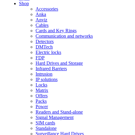
Shop
Accessories
Anka
Anviz
Cables
Cards and Key Rings
Communication and networks
Detectors
DMTech
Electric locks
FDP
Hard Drives and Storage
Infrared Barriers
Intrusion
IP solutions
Locks
Matrix
Offers
Packs
Power
Readers and Stand-alone
Signal Management
SIM cards
Standalone
Surveillance Hard Drives