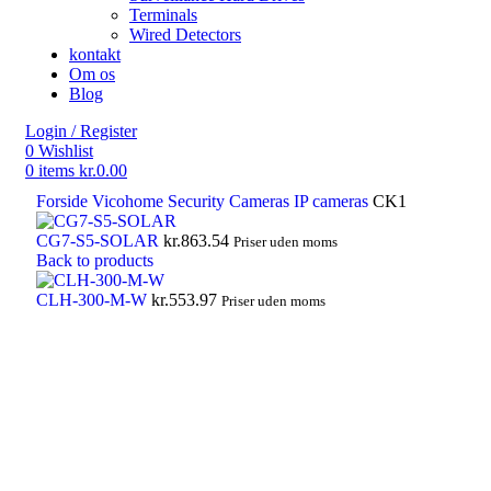
Terminals
Wired Detectors
kontakt
Om os
Blog
Login / Register
0
Wishlist
0
items
kr.
0.00
Forside
Vicohome Security Cameras
IP cameras
CK1
CG7-S5-SOLAR
kr.
863.54
Priser uden moms
Back to products
CLH-300-M-W
kr.
553.97
Priser uden moms
Click to enlarge