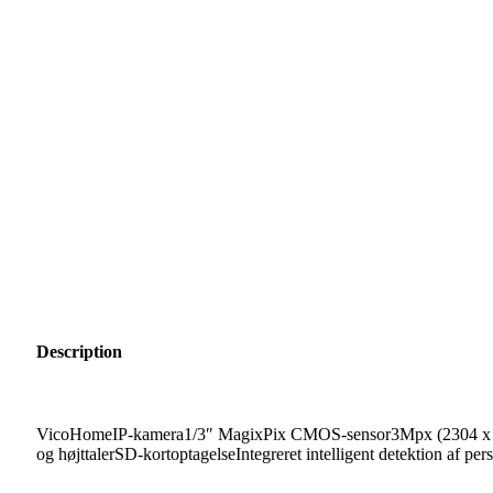
Description
VicoHomeIP-kamera1/3″ MagixPix CMOS-sensor3Mpx (2304 x 12
og højttalerSD-kortoptagelseIntegreret intelligent detektion af