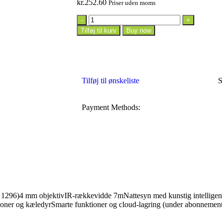
kr.
252.60
Priser uden moms
Tilføj til kurv
Buy now
Tilføj til ønskeliste
S
Payment Methods:
96)4 mm objektivIR-rækkevidde 7mNattesyn med kunstig intellige
 personer og kæledyrSmarte funktioner og cloud-lagring (under abonne