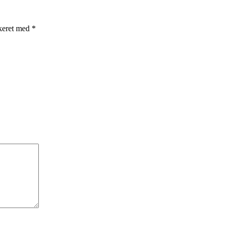
rkeret med
*