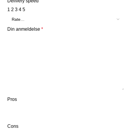
Delivery speed
1
2
3
4
5
Din anmeldelse
*
Pros
Cons