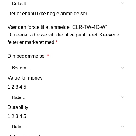
Der er endnu ikke nogle anmeldelser.
Vær den første til at anmelde “CLR-TW-4C-W”
Din e-mailadresse vil ikke blive publiceret.
Krævede
felter er markeret med
*
Din bedømmelse
*
Value for money
1
2
3
4
5
Durability
1
2
3
4
5