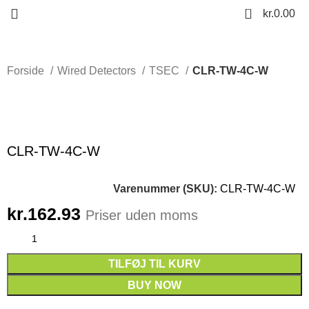
0
kr.
0.00
Forside
Wired Detectors
TSEC
CLR-TW-4C-W
Click to enlarge
CLR-TW-4C-W
Varenummer (SKU):
CLR-TW-4C-W
kr.
162.93
Priser uden moms
TILFØJ TIL KURV
BUY NOW