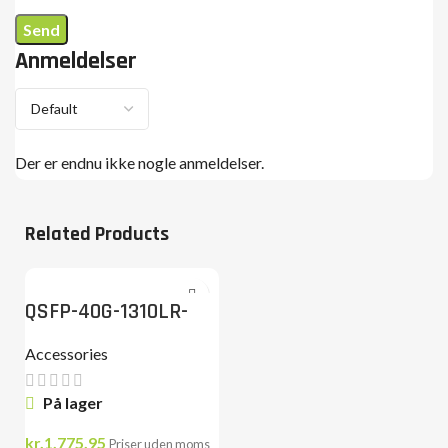
Anmeldelser
Der er endnu ikke nogle anmeldelser.
Related Products
QSFP-40G-1310LR-
2SMF-LC
Accessories
På lager
kr.
1,775.95
Priser uden moms