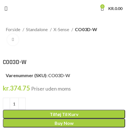
0
KR.
0.00
Forside
Standalone
X-Sense
CO03D-W
Click to enlarge
CO03D-W
Varenummer (SKU):
CO03D-W
kr.
374.75
Priser uden moms
Tilføj Til Kurv
Buy Now