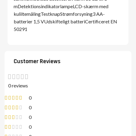
mDetektionsindikatorlampeLCD-skærm med
kuliltemålingTestknapStrømforsyning3 AA-
batterier 1,5 VUdskifteligt batteriCertificeret EN
50291
Customer Reviews
0 reviews
0
0
0
0