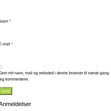
Navn
*
E-mail
*
Gem mit navn, mail og websted i denne browser til næste gang
jeg kommenterer.
Anmeldelser