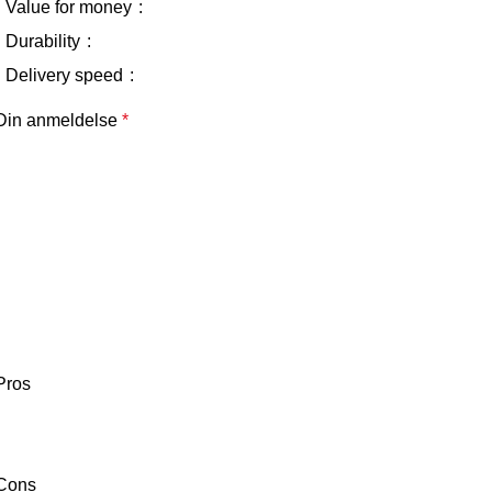
Value for money
Durability
Delivery speed
Din anmeldelse
*
Pros
Cons