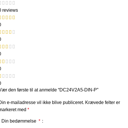
0 reviews
0
0
0
0
0
Vær den første til at anmelde “DC24V2A5-DIN-P”
Din e-mailadresse vil ikke blive publiceret.
Krævede felter er
markeret med
*
Din bedømmelse
*