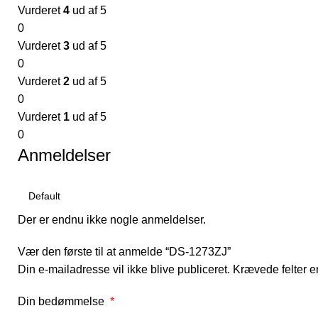
Vurderet
4
ud af 5
0
Vurderet
3
ud af 5
0
Vurderet
2
ud af 5
0
Vurderet
1
ud af 5
0
Anmeldelser
Der er endnu ikke nogle anmeldelser.
Vær den første til at anmelde “DS-1273ZJ”
Din e-mailadresse vil ikke blive publiceret.
Krævede felter 
Din bedømmelse
*