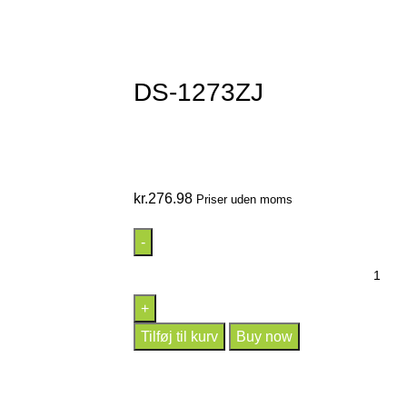
DS-1273ZJ
kr.
276.98
Priser uden moms
Tilføj til kurv
Buy now