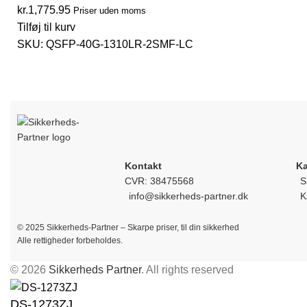
kr.
1,775.95
Priser uden moms
Tilføj til kurv
SKU:
QSFP-40G-1310LR-2SMF-LC
Kontakt
Ka
CVR: 38475568
S
info@sikkerheds-partner.dk
K
© 2025 Sikkerheds-Partner – Skarpe priser, til din sikkerhed
Alle rettigheder forbeholdes.
© 2026
Sikkerheds Partner
. All rights reserved
DS-1273ZJ