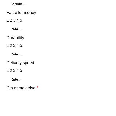
Value for money
1
2
3
4
5
Durability
1
2
3
4
5
Delivery speed
1
2
3
4
5
Din anmeldelse
*