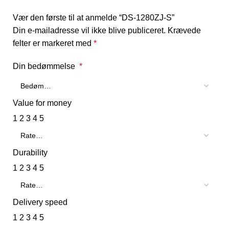
Vær den første til at anmelde “DS-1280ZJ-S”
Din e-mailadresse vil ikke blive publiceret.
Krævede
felter er markeret med
*
Din bedømmelse
*
Value for money
1
2
3
4
5
Durability
1
2
3
4
5
Delivery speed
1
2
3
4
5