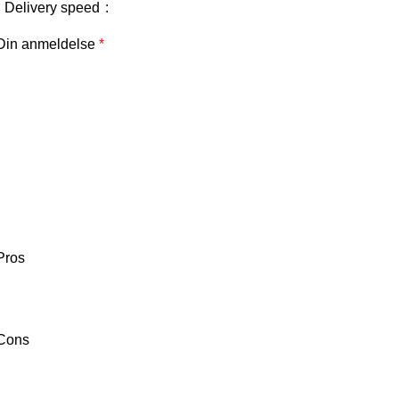
Delivery speed
Din anmeldelse
*
Pros
Cons