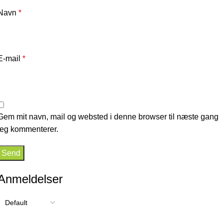
Navn
*
E-mail
*
Gem mit navn, mail og websted i denne browser til næste gang
jeg kommenterer.
Anmeldelser