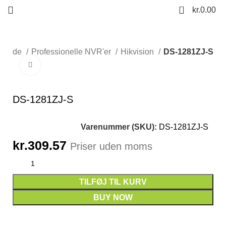
0
kr.
0.00
orside
Professionelle NVR'er
Hikvision
DS-1281ZJ-S
Click to enlarge
DS-1281ZJ-S
Varenummer (SKU):
DS-1281ZJ-S
kr.
309.57
Priser uden moms
TILFØJ TIL KURV
BUY NOW