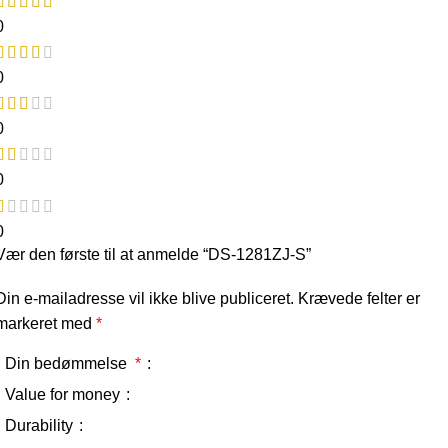
0
0
0
0
0
Vær den første til at anmelde “DS-1281ZJ-S”
Din e-mailadresse vil ikke blive publiceret.
Krævede felter er
markeret med
*
Din bedømmelse
*
Value for money
Durability