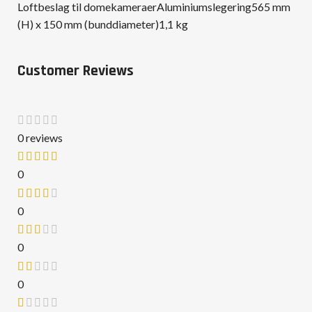
Loftbeslag til domekameraerAluminiumslegering565 mm
(H) x 150 mm (bunddiameter)1,1 kg
Customer Reviews
0 reviews
0
0
0
0