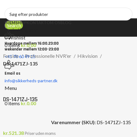
HJEM
SHOP
KONTAKT
OM OS
BLOG
Search
Login / Register
0
Wishlist
Hverdage mellem 16:00.23:00
0
items
kr.
0.00
wekender mellem 12:00-23:00
Forside
Professionelle NVR'er
Hikvision
+45 70 60 49 15
DS-1471ZJ-135
Email os
info@sikkerheds-partner.dk
Click to enlarge
Menu
DS-1471ZJ-135
0
items
kr.
0.00
Varenummer (SKU):
DS-1471ZJ-135
kr.
521.38
Priser uden moms