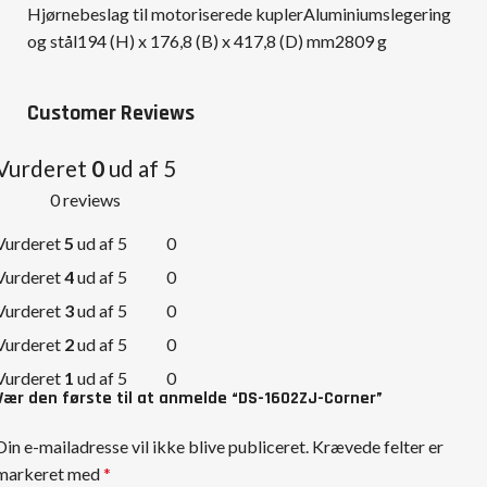
Hjørnebeslag til motoriserede kuplerAluminiumslegering
og stål194 (H) x 176,8 (B) x 417,8 (D) mm2809 g
Customer Reviews
Vurderet
0
ud af 5
0 reviews
Vurderet
5
ud af 5
0
Vurderet
4
ud af 5
0
Vurderet
3
ud af 5
0
Vurderet
2
ud af 5
0
Vurderet
1
ud af 5
0
Vær den første til at anmelde “DS-1602ZJ-Corner”
Din e-mailadresse vil ikke blive publiceret.
Krævede felter er
markeret med
*