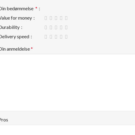
Din bedømmelse
*
Value for money
Durability
Delivery speed
Din anmeldelse
*
Pros