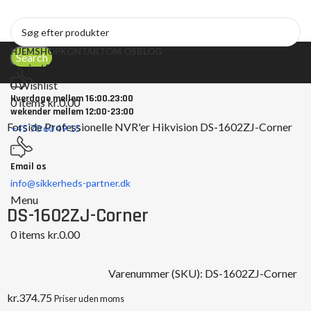
HJEM
SHOP
KONTAKT
OM OS
BLOG
Search
Login / Register
0
Wishlist
Hverdage mellem 16:00.23:00
0
items
kr.
0.00
wekender mellem 12:00-23:00
Forside
Professionelle NVR'er
Hikvision
DS-1602ZJ-Corner
+45 70 60 49 15
Email os
Click to enlarge
info@sikkerheds-partner.dk
Menu
DS-1602ZJ-Corner
0
items
kr.
0.00
Varenummer (SKU):
DS-1602ZJ-Corner
kr.
374.75
Priser uden moms