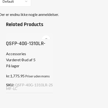
Der er endnu ikke nogle anmeldelser.
Related Products
QSFP-40G-1310LR-
2SMF-LC
Accessories
Vurderet
0
ud af 5
På lager
kr.
1,775.95
Priser uden moms
SKU:
QSFP-40G-1310LR-2S
MF-LC