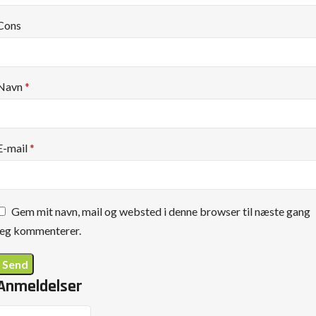
Cons
Navn
*
E-mail
*
Gem mit navn, mail og websted i denne browser til næste gang
jeg kommenterer.
Anmeldelser