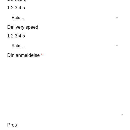
1
2
3
4
5
Delivery speed
1
2
3
4
5
Din anmeldelse
*
Pros