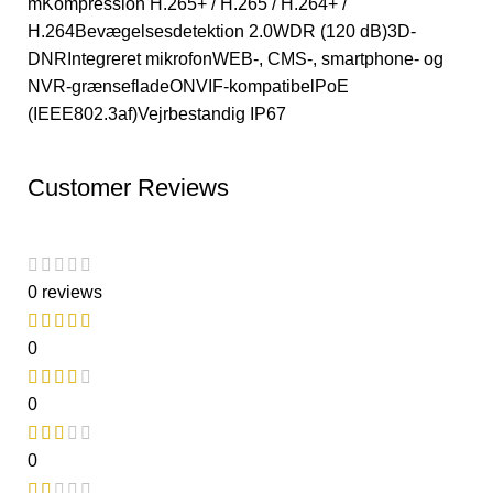
mKompression H.265+ / H.265 / H.264+ /
H.264Bevægelsesdetektion 2.0WDR (120 dB)3D-
DNRIntegreret mikrofonWEB-, CMS-, smartphone- og
NVR-grænsefladeONVIF-kompatibelPoE
(IEEE802.3af)Vejrbestandig IP67
Customer Reviews
0 reviews
0
0
0