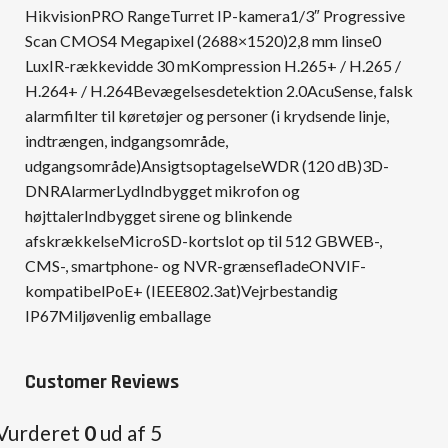
HikvisionPRO RangeTurret IP-kamera1/3″ Progressive
Scan CMOS4 Megapixel (2688×1520)2,8 mm linse0
LuxIR-rækkevidde 30 mKompression H.265+ / H.265 /
H.264+ / H.264Bevægelsesdetektion 2.0AcuSense, falsk
alarmfilter til køretøjer og personer (i krydsende linje,
indtrængen, indgangsområde,
udgangsområde)AnsigtsoptagelseWDR (120 dB)3D-
DNRAlarmerLydIndbygget mikrofon og
højttalerIndbygget sirene og blinkende
afskrækkelseMicroSD-kortslot op til 512 GBWEB-,
CMS-, smartphone- og NVR-grænsefladeONVIF-
kompatibelPoE+ (IEEE802.3at)Vejrbestandig
IP67Miljøvenlig emballage
Customer Reviews
Vurderet
0
ud af 5