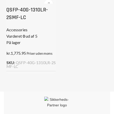
QSFP-40G-1310LR-
2SMF-LC
Accessories
Vurderet
0
ud af 5
På lager
kr.
1,775.95
Priser uden moms
SKU:
QSFP-40G-1310LR-2S
MF-LC