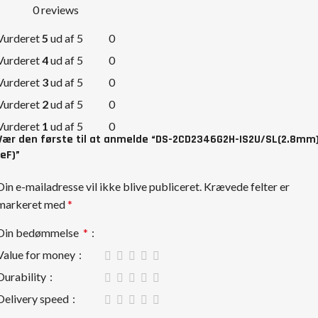
0 reviews
Vurderet
5
ud af 5
0
Vurderet
4
ud af 5
0
Vurderet
3
ud af 5
0
Vurderet
2
ud af 5
0
Vurderet
1
ud af 5
0
Vær den første til at anmelde “DS-2CD2346G2H-IS2U/SL(2.8mm
(eF)”
Din e-mailadresse vil ikke blive publiceret.
Krævede felter er
markeret med
*
Din bedømmelse
*
Value for money
Durability
Delivery speed