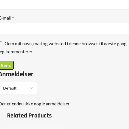
E-mail
*
Gem mit navn, mail og websted i denne browser til næste gang
jeg kommenterer.
Anmeldelser
Der er endnu ikke nogle anmeldelser.
Related Products