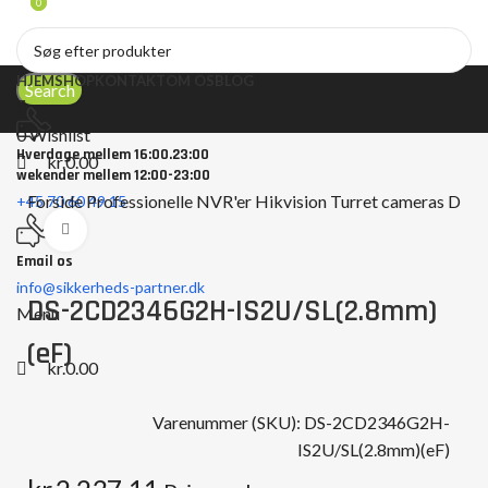
0
0
HJEM
SHOP
KONTAKT
OM OS
BLOG
Search
0
Wishlist
Hverdage mellem 16:00.23:00
kr.
0.00
wekender mellem 12:00-23:00
Forside
Professionelle NVR'er
Hikvision
Turret cameras
DS-2
+45 70 60 49 15
Click to enlarge
Email os
info@sikkerheds-partner.dk
DS-2CD2346G2H-IS2U/SL(2.8mm)
Menu
(eF)
kr.
0.00
Varenummer (SKU):
DS-2CD2346G2H-
IS2U/SL(2.8mm)(eF)