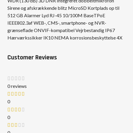
WDR (130 dB) 3D DNR Integreret dobbeltmikrofon
Sirene og afskrækkende blitz MicroSD Kortplads op til
512 GB Alarmer Lyd RJ-45 10/100M BaseTPoE
IEEE802.3af WEB-, CMS-, smartphone- og NVR-
grænseflade ONVIF-kompatibel Vejrbestandig IP67
Hærværkssikker IK10 NEMA korrosionsbeskyttelse 4X
Customer Reviews
0 reviews
0
0
0