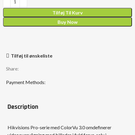
Tilføj Til Kurv
Buy Now
Tilføj til ønskeliste
Share:
Payment Methods:
Description
Hikvisions Pro-serie med ColorVu 3.0 omdefinerer
videoovervågning med billeder i fuld farve, selv i