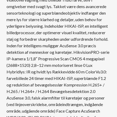
omgivelser med svagt lys. Takket være dens avancerede
sensorteknologi og superblændeobjektiv indfanger den
mere lys for større klarhed og detaljer, uden behov for
yderligere belysning. Indeholder HIKAI-ISP, en intelligent
billedprocessor, der optimerer visuel kvalitet, reducerer
støj og forbedrer skarpheden under udfordrende forhold.
Inden for intelligens muliggør AcuSense 3.0 præcis
detektion af mennesker og køretøjer. HikvisionPRO-serie
IP-kamera 1/1,8″ Progressive Scan CMOS 4 megapixel
(2688×1520) 2,8~12 mm motoriseret linse 0 Lux
Hybridlys: IR og hvidt lys Rækkevidde 60 m ColorVu3.0:
farvebillede 24 timer med HIKAI-ISP, superblænde F1.2
og reduktion af bevægelsesslør Kompression H.265+ /
H.265 / H.264+ / H.264 Bevægelsesdetektion 2.0
AcuSense 3.0, falsk alarmfilter til køretøjer og personer
(ved linjeoverskridelse, områdeindtrængen, indgående
område, udgående område) Face Capture AcuSearch